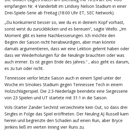
empfangen Nr. 4 Vanderbilt im Lindsey Nelson Stadium in einer
Drei-Spiele-Serie ab Freitag (18:00 Uhr ET, SEC Network).
„Du konkurrierst besser so, wie du es in deinem Kopf vorhast,
sonst wirst du zurückblicken und es bereuen“, sagte Vitello. „Im
Moment gibt es keine Nachbesserungen. Ich möchte den
Beginn der Saison nicht herabwürdigen, aber man könnte
damals argumentieren, dass wir eine Lektion gelernt haben oder
dass wir Wiederholungen für die Neulinge brauchten oder was
auch immer. Es ist gegen Ende des Jahres.“ , also geht es darum,
es zu tun oder nicht.
Tennessee verlor letzte Saison auch in einem Spiel unter der
Woche im Smokies Stadium gegen Tennessee Tech in einem
Holzschlägerspiel. Die 2:3-Niederlage beendete eine Siegesserie
von 23 Spielen und UT startete mit 31:1 in die Saison.
Vols-Starter Zander Sechrist verzeichnete kein Out, so dass drei
Singles in Folge das Spiel eröffneten. Der Neuling AJ Russell kam
herein und begrenzte den Schaden auf einen Run, aber Bryce
Jenkins ließ im vierten Inning vier Runs zu.