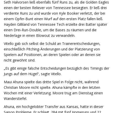
Seth Halvorsen ließ ebenfalls fünf Runs zu, als die Golden Eagles
einen der besten Reliever von Tennessee besiegten. Er ließ drei
verdiente Runs zu und wurde von Kyle Booker verletzt, der bei
einem Opfer-Bunt einen Wurf auf den ersten Platz fallen ließ.
Hayden Gilliland von Tennessee Tech erzielte drei Batter später
einen Drei-Run-Double, um die Bases zu räumen und die
Niederlage in einen Blowout zu verwandeln.
Vitello gab sich selbst die Schuld an Trainerentscheidungen,
einschließlich Pitching-Änderungen und der Platzierung von
Spielern auf Positionen, an deren Spielen oder an denen sie
nicht gewöhnt sind.
„Es gibt einige falsche Entscheidungen bezüglich des Timings der
Jungs auf dem Hügel“, sagte Vitello.
Maui Ahuna spielte das dritte Spiel in Folge nicht, während
Christian Moore nicht spielte. Ahuna kämpfte in den letzten
Wochen mit einer Verletzung. Moore trug am Dienstag einen
Wanderstiefel.
Ahuna, ein hochgelobter Transfer aus Kansas, hatte in dieser
Saison Probleme. Er schlägt .284 mit fünf Homeruns und 22