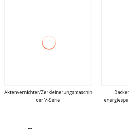
Aktenvernichter/Zerkleinerungsmaschine/Holzzerkleinere
Backen
der V-Serie
energiespa
mehr sehen
Zerkle
Steinb