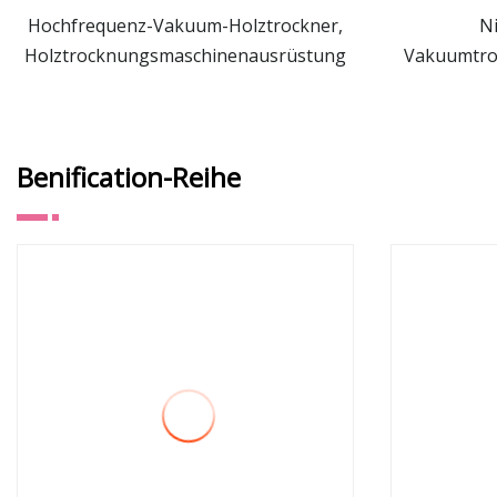
Hochfrequenz-Vakuum-Holztrockner,
N
Holztrocknungsmaschinenausrüstung
Vakuumtro
mehr sehen
Serie fü
Mang
Benification-Reihe