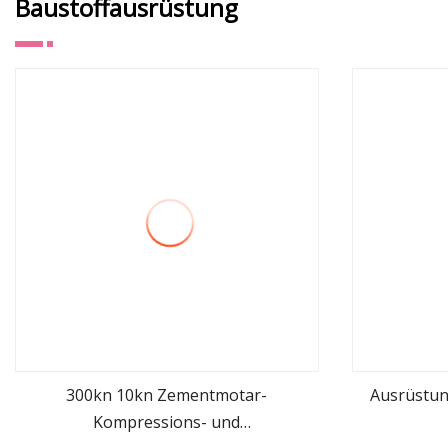
Baustoffausrüstung
300kn 10kn Zementmotar-
Ausrüstun
Kompressions- und
mehr sehen