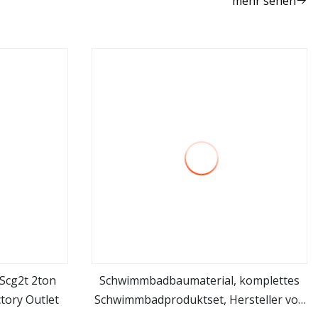
mehr sehen
Scg2t 2ton
Schwimmbadbaumaterial, komplettes
tory Outlet
Schwimmbadproduktset, Hersteller von
mehr sehen