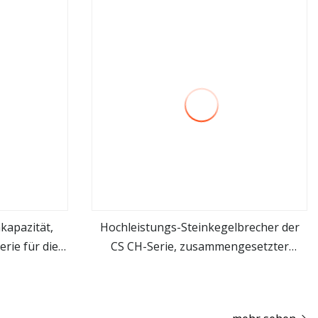
kapazität,
Hochleistungs-Steinkegelbrecher der
rie für die
CS CH-Serie, zusammengesetzter
mehr sehen
ung
Steinbrecher, Eisenerz-
Zerkleinerungsmaschine