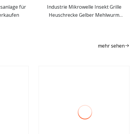
sanlage für
Industrie Mikrowelle Insekt Grille
verkaufen
Heuschrecke Gelber Mehlwurm
mehr sehen
Schwarzer Soldat Fliege Bsf Larve
Larven Dehydrierung Verarbeitung
Trocknungsmaschine
mehr sehen