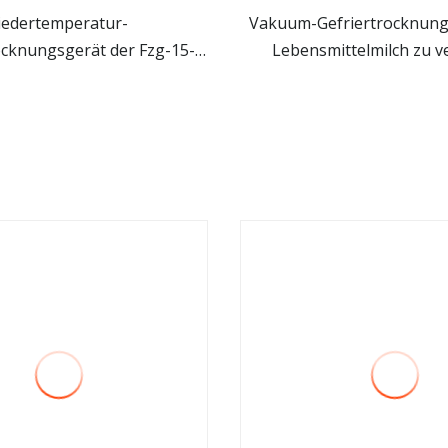
iedertemperatur-
Vakuum-Gefriertrocknung
cknungsgerät der Fzg-15-
Lebensmittelmilch zu 
mehr sehen
mehr sehen
r konserviertes Obst und
o mit grüner Schale