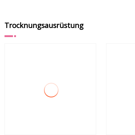
Biegefestigkeitsprüfmaschine/Labortestausrüstung
für Baustoffe
Trocknungsausrüstung