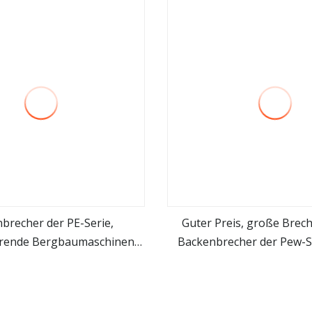
r/Einwellenzerkleinerer
brecher der PE-Serie,
Guter Preis, große Brech
rende Bergbaumaschinen-
Backenbrecher der Pew-Se
mehr sehen
mehr sehen
inerungslinie, kleiner
Primärzerkleiner
recher, direkt ab Werk