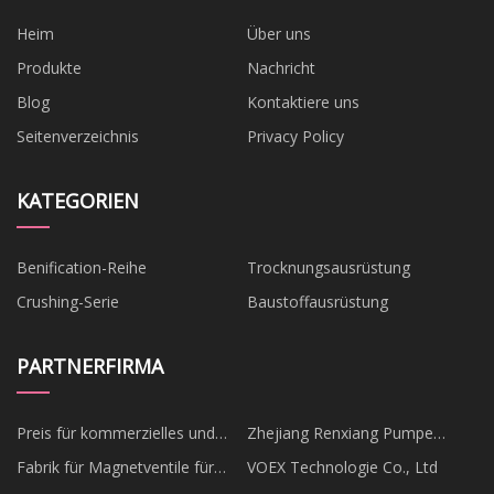
Heim
Über uns
Produkte
Nachricht
Blog
Kontaktiere uns
Seitenverzeichnis
Privacy Policy
KATEGORIEN
Benification-Reihe
Trocknungsausrüstung
Crushing-Serie
Baustoffausrüstung
PARTNERFIRMA
Preis für kommerzielles und
Zhejiang Renxiang Pumpe
industrielles
Branche Co., Ltd.
Fabrik für Magnetventile für
VOEX Technologie Co., Ltd
Energiespeichersystem (Bess)
Aktivkohlebehälter