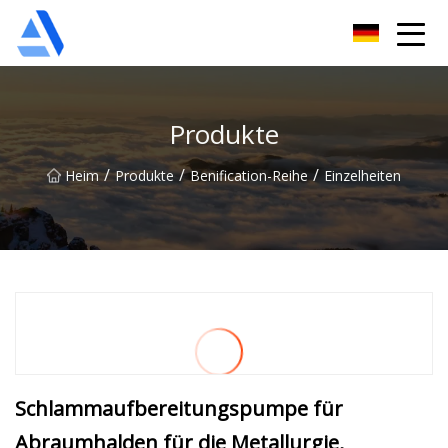
Shanghai Orange Tree Co., Ltd
Produkte
/
/
/
Heim
Produkte
Benification-Reihe
Einzelheiten
Schlammaufbereitungspumpe für
Abraumhalden für die Metallurgie,