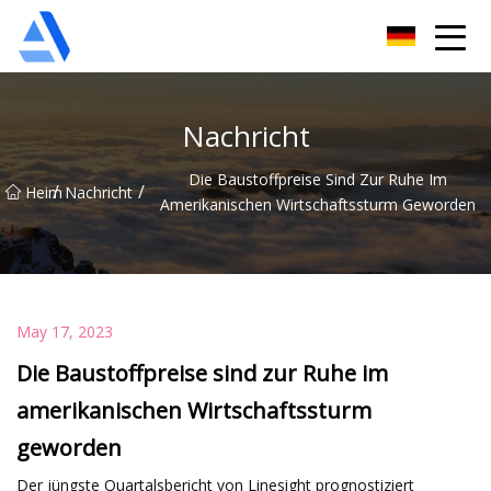
Shanghai Orange Tree Co., Ltd
Nachricht
Die Baustoffpreise Sind Zur Ruhe Im
/
/
Heim
Nachricht
Amerikanischen Wirtschaftssturm Geworden
May 17, 2023
Die Baustoffpreise sind zur Ruhe im
amerikanischen Wirtschaftssturm
geworden
Der jüngste Quartalsbericht von Linesight prognostiziert