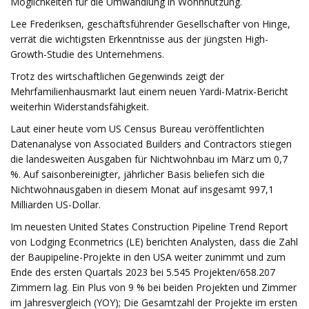
Möglichkeiten für die Umwandlung in Wohnnutzung.
Lee Frederiksen, geschäftsführender Gesellschafter von Hinge,
verrät die wichtigsten Erkenntnisse aus der jüngsten High-
Growth-Studie des Unternehmens.
Trotz des wirtschaftlichen Gegenwinds zeigt der
Mehrfamilienhausmarkt laut einem neuen Yardi-Matrix-Bericht
weiterhin Widerstandsfähigkeit.
Laut einer heute vom US Census Bureau veröffentlichten
Datenanalyse von Associated Builders and Contractors stiegen
die landesweiten Ausgaben für Nichtwohnbau im März um 0,7
%. Auf saisonbereinigter, jährlicher Basis beliefen sich die
Nichtwohnausgaben in diesem Monat auf insgesamt 997,1
Milliarden US-Dollar.
Im neuesten United States Construction Pipeline Trend Report
von Lodging Econmetrics (LE) berichten Analysten, dass die Zahl
der Baupipeline-Projekte in den USA weiter zunimmt und zum
Ende des ersten Quartals 2023 bei 5.545 Projekten/658.207
Zimmern lag. Ein Plus von 9 % bei beiden Projekten und Zimmer
im Jahresvergleich (YOY); Die Gesamtzahl der Projekte im ersten