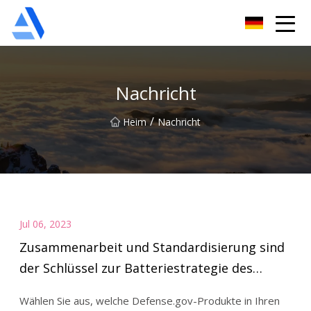
Shanghai Orange Tree Co., Ltd
Nachricht
/
Heim
Nachricht
Jul 06, 2023
Zusammenarbeit und Standardisierung sind
der Schlüssel zur Batteriestrategie des
Verteidigungsministeriums und erfüllen die
Wählen Sie aus, welche Defense.gov-Produkte in Ihren
Energieziele der USA > US-