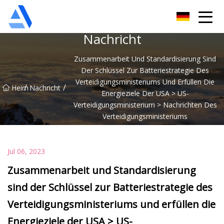
Shanghai Orange Tree Co., Ltd
Nachricht
Zusammenarbeit Und Standardisierung Sind
Der Schlüssel Zur Batteriestrategie Des
Verteidigungsministeriums Und Erfüllen Die
/
/
Heim
Nachricht
Energieziele Der USA > US-
Verteidigungsministerium > Nachrichten Des
Verteidigungsministeriums
Jul 06, 2023
Zusammenarbeit und Standardisierung
sind der Schlüssel zur Batteriestrategie des
Verteidigungsministeriums und erfüllen die
Energieziele der USA > US-