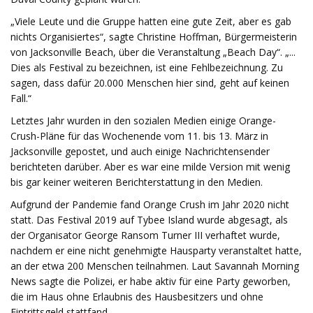
„Viele Leute und die Gruppe hatten eine gute Zeit, aber es gab
nichts Organisiertes“, sagte Christine Hoffman, Bürgermeisterin
von Jacksonville Beach, über die Veranstaltung „Beach Day“. „...
Dies als Festival zu bezeichnen, ist eine Fehlbezeichnung. Zu
sagen, dass dafür 20.000 Menschen hier sind, geht auf keinen
Fall.“
Letztes Jahr wurden in den sozialen Medien einige Orange-
Crush-Pläne für das Wochenende vom 11. bis 13. März in
Jacksonville gepostet, und auch einige Nachrichtensender
berichteten darüber. Aber es war eine milde Version mit wenig
bis gar keiner weiteren Berichterstattung in den Medien.
Aufgrund der Pandemie fand Orange Crush im Jahr 2020 nicht
statt. Das Festival 2019 auf Tybee Island wurde abgesagt, als
der Organisator George Ransom Turner III verhaftet wurde,
nachdem er eine nicht genehmigte Hausparty veranstaltet hatte,
an der etwa 200 Menschen teilnahmen. Laut Savannah Morning
News sagte die Polizei, er habe aktiv für eine Party geworben,
die im Haus ohne Erlaubnis des Hausbesitzers und ohne
Eintrittsgeld stattfand.