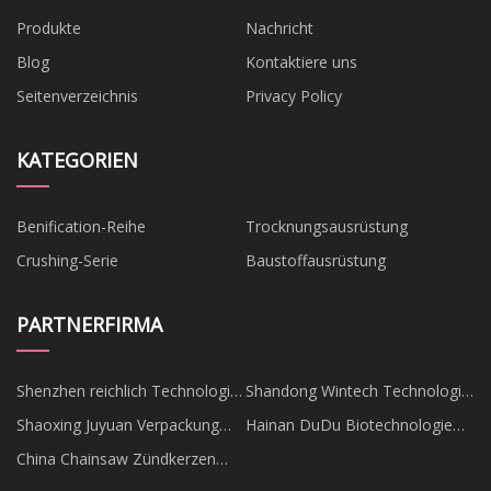
Produkte
Nachricht
Blog
Kontaktiere uns
Seitenverzeichnis
Privacy Policy
KATEGORIEN
Benification-Reihe
Trocknungsausrüstung
Crushing-Serie
Baustoffausrüstung
PARTNERFIRMA
Shenzhen reichlich Technologie
Shandong Wintech Technologie
Co., Ltd
Co., GmbH
Shaoxing Juyuan Verpackung
Hainan DuDu Biotechnologie
Produkte Co., GmbH.
Co., Ltd
China Chainsaw Zündkerzen
Lieferanten