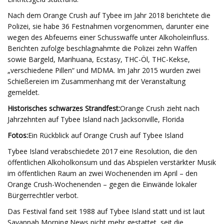
Nach dem Orange Crush auf Tybee im Jahr 2018 berichtete die
Polizei, sie habe 36 Festnahmen vorgenommen, darunter eine
wegen des Abfeuerns einer Schusswaffe unter Alkoholeinfluss.
Berichten zufolge beschlagnahmte die Polizei zehn Waffen
sowie Bargeld, Marihuana, Ecstasy, THC-Öl, THC-Kekse,
„verschiedene Pillen“ und MDMA. Im Jahr 2015 wurden zwei
Schießereien im Zusammenhang mit der Veranstaltung
gemeldet.
Historisches schwarzes Strandfest:
Orange Crush zieht nach
Jahrzehnten auf Tybee Island nach Jacksonville, Florida
Fotos:
Ein Rückblick auf Orange Crush auf Tybee Island
Tybee Island verabschiedete 2017 eine Resolution, die den
öffentlichen Alkoholkonsum und das Abspielen verstärkter Musik
im öffentlichen Raum an zwei Wochenenden im April – den
Orange Crush-Wochenenden – gegen die Einwände lokaler
Bürgerrechtler verbot.
Das Festival fand seit 1988 auf Tybee Island statt und ist laut
Savannah Morning News nicht mehr gestattet, seit die