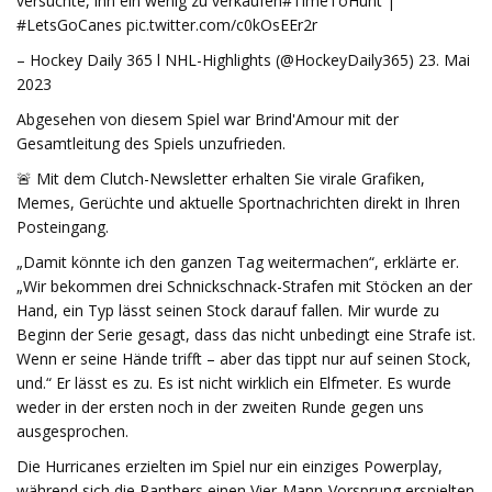
versuchte, ihn ein wenig zu verkaufen#TimeToHunt |
#LetsGoCanes pic.twitter.com/c0kOsEEr2r
– Hockey Daily 365 l NHL-Highlights (@HockeyDaily365) 23. Mai
2023
Abgesehen von diesem Spiel war Brind'Amour mit der
Gesamtleitung des Spiels unzufrieden.
🚨 Mit dem Clutch-Newsletter erhalten Sie virale Grafiken,
Memes, Gerüchte und aktuelle Sportnachrichten direkt in Ihren
Posteingang.
„Damit könnte ich den ganzen Tag weitermachen“, erklärte er.
„Wir bekommen drei Schnickschnack-Strafen mit Stöcken an der
Hand, ein Typ lässt seinen Stock darauf fallen. Mir wurde zu
Beginn der Serie gesagt, dass das nicht unbedingt eine Strafe ist.
Wenn er seine Hände trifft – aber das tippt nur auf seinen Stock,
und.“ Er lässt es zu. Es ist nicht wirklich ein Elfmeter. Es wurde
weder in der ersten noch in der zweiten Runde gegen uns
ausgesprochen.
Die Hurricanes erzielten im Spiel nur ein einziges Powerplay,
während sich die Panthers einen Vier-Mann-Vorsprung erspielten