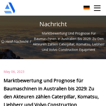
Shanghai Orange Tree Co., Ltd
Nachricht
Marktbewertung Und Prognose Für
Baumaschinen In Australien Bis 2029: Zu Den
/
/
Heim
Nachricht
Akteuren Zählen Caterpillar, Komatsu, Liebherr
Und Volvo Construction Equipment
May 06, 2023
Marktbewertung und Prognose für
Baumaschinen in Australien bis 2029: Zu
den Akteuren zählen Caterpillar, Komatsu,
Liebherr und Volvo Construction