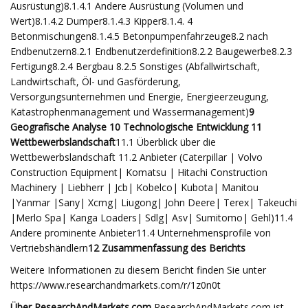
Ausrüstung)8.1.4.1 Andere Ausrüstung (Volumen und
Wert)8.1.4.2 Dumper8.1.4.3 Kipper8.1.4. 4
Betonmischungen8.1.4.5 Betonpumpenfahrzeuge8.2 nach
Endbenutzern8.2.1 Endbenutzerdefinition8.2.2 Baugewerbe8.2.3
Fertigung8.2.4 Bergbau 8.2.5 Sonstiges (Abfallwirtschaft,
Landwirtschaft, Öl- und Gasförderung,
Versorgungsunternehmen und Energie, Energieerzeugung,
Katastrophenmanagement und Wassermanagement)
9
Geografische Analyse 10 Technologische Entwicklung 11
Wettbewerbslandschaft
11.1 Überblick über die
Wettbewerbslandschaft 11.2 Anbieter (Caterpillar | Volvo
Construction Equipment| Komatsu | Hitachi Construction
Machinery | Liebherr | Jcb| Kobelco| Kubota| Manitou
|Yanmar |Sany| Xcmg| Liugong| John Deere| Terex| Takeuchi
|Merlo Spa| Kanga Loaders| Sdlg| Asv| Sumitomo| Gehl)11.4
Andere prominente Anbieter11.4 Unternehmensprofile von
Vertriebshändlern
12 Zusammenfassung des Berichts
Weitere Informationen zu diesem Bericht finden Sie unter
https://www.researchandmarkets.com/r/1z0n0t
Über ResearchAndMarkets.com
ResearchAndMarkets.com ist