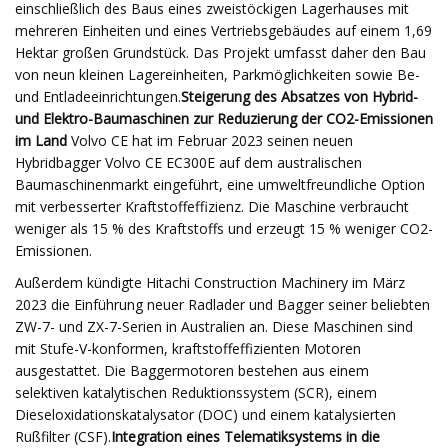
einschließlich des Baus eines zweistöckigen Lagerhauses mit
mehreren Einheiten und eines Vertriebsgebäudes auf einem 1,69
Hektar großen Grundstück. Das Projekt umfasst daher den Bau
von neun kleinen Lagereinheiten, Parkmöglichkeiten sowie Be-
und Entladeeinrichtungen.
Steigerung des Absatzes von Hybrid-
und Elektro-Baumaschinen zur Reduzierung der CO2-Emissionen
im Land
Volvo CE hat im Februar 2023 seinen neuen
Hybridbagger Volvo CE EC300E auf dem australischen
Baumaschinenmarkt eingeführt, eine umweltfreundliche Option
mit verbesserter Kraftstoffeffizienz. Die Maschine verbraucht
weniger als 15 % des Kraftstoffs und erzeugt 15 % weniger CO2-
Emissionen.
Außerdem kündigte Hitachi Construction Machinery im März
2023 die Einführung neuer Radlader und Bagger seiner beliebten
ZW-7- und ZX-7-Serien in Australien an. Diese Maschinen sind
mit Stufe-V-konformen, kraftstoffeffizienten Motoren
ausgestattet. Die Baggermotoren bestehen aus einem
selektiven katalytischen Reduktionssystem (SCR), einem
Dieseloxidationskatalysator (DOC) und einem katalysierten
Rußfilter (CSF).
Integration eines Telematiksystems in die