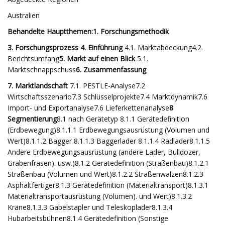
Australien
Behandelte Hauptthemen:
1. Forschungsmethodik
3. Forschungsprozess 4. Einführung
4.1. Marktabdeckung4.2.
Berichtsumfang
5. Markt auf einen Blick
5.1.
Marktschnappschuss
6. Zusammenfassung
7. Marktlandschaft
7.1. PESTLE-Analyse7.2
Wirtschaftsszenario7.3 Schlüsselprojekte7.4 Marktdynamik7.6
Import- und Exportanalyse7.6 Lieferkettenanalyse
8
Segmentierung
8.1 nach Gerätetyp 8.1.1 Gerätedefinition
(Erdbewegung)8.1.1.1 Erdbewegungsausrüstung (Volumen und
Wert)8.1.1.2 Bagger 8.1.1.3 Baggerlader 8.1.1.4 Radlader8.1.1.5
Andere Erdbewegungsausrüstung (andere Lader, Bulldozer,
Grabenfräsen). usw.)8.1.2 Gerätedefinition (Straßenbau)8.1.2.1
Straßenbau (Volumen und Wert)8.1.2.2 Straßenwalzen8.1.2.3
Asphaltfertiger8.1.3 Gerätedefinition (Materialtransport)8.1.3.1
Materialtransportausrüstung (Volumen). und Wert)8.1.3.2
Kräne8.1.3.3 Gabelstapler und Teleskoplader8.1.3.4
Hubarbeitsbühnen8.1.4 Gerätedefinition (Sonstige