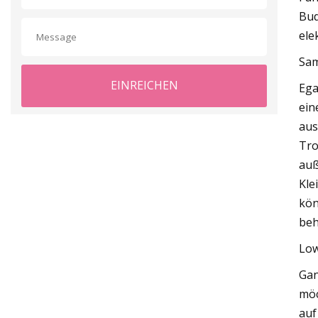
Bud
ele
Sam
EINREICHEN
Ega
ein
aus
Tro
auß
Kle
kön
beh
Lo
Gan
möc
auf