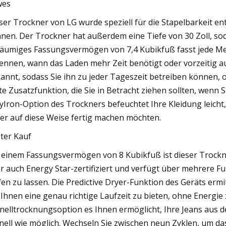
wes
ser Trockner von LG wurde speziell für die Stapelbarkeit ent
nen. Der Trockner hat außerdem eine Tiefe von 30 Zoll, sod
äumiges Fassungsvermögen von 7,4 Kubikfuß fasst jede Men
ennen, wann das Laden mehr Zeit benötigt oder vorzeitig au
annt, sodass Sie ihn zu jeder Tageszeit betreiben können,
te Zusatzfunktion, die Sie in Betracht ziehen sollten, wenn S
yIron-Option des Trockners befeuchtet Ihre Kleidung leicht
ber auf diese Weise fertig machen möchten.
ter Kauf
 einem Fassungsvermögen von 8 Kubikfuß ist dieser Trockner
r auch Energy Star-zertifiziert und verfügt über mehrere Fu
fen zu lassen. Die Predictive Dryer-Funktion des Geräts ermi
Ihnen eine genau richtige Laufzeit zu bieten, ohne Energi
nelltrocknungsoption es Ihnen ermöglicht, Ihre Jeans aus
nell wie möglich. Wechseln Sie zwischen neun Zyklen, um das 