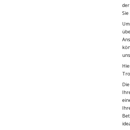
der
Sie
Um 
übe
Ans
kön
uns
Hie
Tro
Die
Ihr
ein
Ihr
Bet
ide