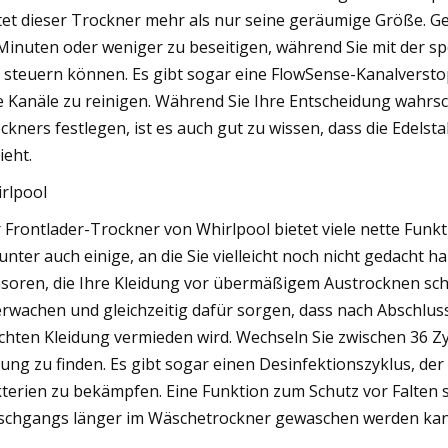
tet dieser Trockner mehr als nur seine geräumige Größe. G
Minuten oder weniger zu beseitigen, während Sie mit der s
 steuern können. Es gibt sogar eine FlowSense-Kanalverstopf
e Kanäle zu reinigen. Während Sie Ihre Entscheidung wahrsc
ckners festlegen, ist es auch gut zu wissen, dass die Edelsta
ieht.
rlpool
 Frontlader-Trockner von Whirlpool bietet viele nette Funkt
unter auch einige, an die Sie vielleicht noch nicht gedacht 
soren, die Ihre Kleidung vor übermäßigem Austrocknen sch
rwachen und gleichzeitig dafür sorgen, dass nach Abschlu
chten Kleidung vermieden wird. Wechseln Sie zwischen 36 Zyk
ung zu finden. Es gibt sogar einen Desinfektionszyklus, de
terien zu bekämpfen. Eine Funktion zum Schutz vor Falten 
chgangs länger im Wäschetrockner gewaschen werden kann,