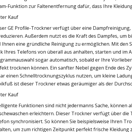
am-Funktion zur Faltenentfernung dafür, dass Ihre Kleidung 
ter Kauf
ser GE Profile-Trockner verfügt über eine Dampfreinigung, 
reduzieren. Außerdem nutzt es die Kraft des Dampfes, um 
 Ihnen eine gründliche Reinigung zu ermöglichen. Mit de
k Ihres Telefons von überall aus anhalten, starten und im A
grammauswahl sogar automatisch, sobald er Ihre Vorlieben g
fekt trocknen können. Ein sanfter Nebel gegen Ende des Zyk
ar einen Schnelltrocknungszyklus nutzen, um kleine Ladunge
ikfuß ist dieser Trockner etwas geräumiger als der Durchsc
ter Kauf
elligente Funktionen sind nicht jedermanns Sache, können a
chewaschen erleichtern. Dieser Trockner verfügt über die T
efon synchronisiert. So können Sie beispielsweise Ihren T
alten, um zum richtigen Zeitpunkt perfekt frische Kleidung 