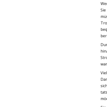
Wen
Sie
müs
Tro
beq
ber
Dur
hin
Str
wan
Vie
Dam
sic
tat
möc