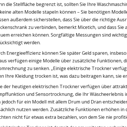
n die Stellfläche begrenzt ist, sollten Sie Ihre Waschmasch
 keine alten Modelle stapeln können – Sie benötigen Modelle,
sen außerdem sicherstellen, dass Sie über die richtige Aus
ckenschrank zu verbinden, bemerkt Micetich, und dass Sie al
uem erreichen können. Sorgfältige Messungen sind wichtig –
ücksichtigt werden.
ch Energieeffizienz können Sie später Geld sparen, insbes
aus verfügen einige Modelle über zusätzliche Funktionen, d
omrechnung zu senken. „Einige elektrische Trockner verfüg
n Ihre Kleidung trocken ist, was dazu beitragen kann, sie en
le der heutigen elektrischen Trockner verfügen über attrakti
pffunktion und Sensortrocknung, die Ihr Wäscheerlebnis in
h jedoch für ein Modell mit allem Drum und Dran entscheiden
sächlich nutzen werden. Zusätzliche Funktionen erhöhen in 
hten nicht für etwas extra bezahlen, von dem Sie nie profit