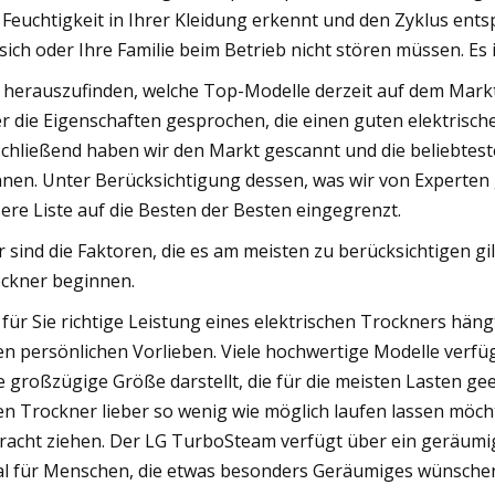
 Feuchtigkeit in Ihrer Kleidung erkennt und den Zyklus ents
 sich oder Ihre Familie beim Betrieb nicht stören müssen. Es is
herauszufinden, welche Top-Modelle derzeit auf dem Markt 
r die Eigenschaften gesprochen, die einen guten elektrisc
chließend haben wir den Markt gescannt und die beliebtesten
nen. Unter Berücksichtigung dessen, was wir von Experten
ere Liste auf die Besten der Besten eingegrenzt.
r sind die Faktoren, die es am meisten zu berücksichtigen gi
ckner beginnen.
 für Sie richtige Leistung eines elektrischen Trockners hän
en persönlichen Vorlieben. Viele hochwertige Modelle verf
e großzügige Größe darstellt, die für die meisten Lasten ge
en Trockner lieber so wenig wie möglich laufen lassen möcht
racht ziehen. Der LG TurboSteam verfügt über ein geräum
al für Menschen, die etwas besonders Geräumiges wünsche