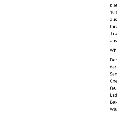
bie
10 
aus
Ihr
Tro
ans
Whi
Der
dar
Sen
übe
feu
Lad
Bak
Was