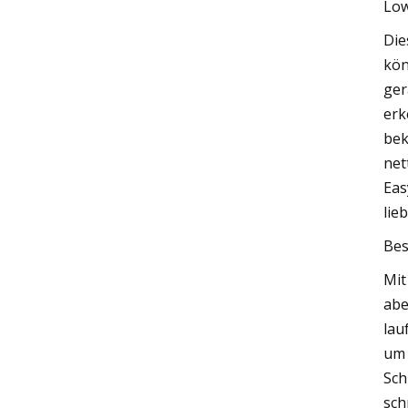
Lo
Die
kön
ger
erk
bek
net
Eas
lie
Bes
Mit
abe
lau
um 
Sch
sch