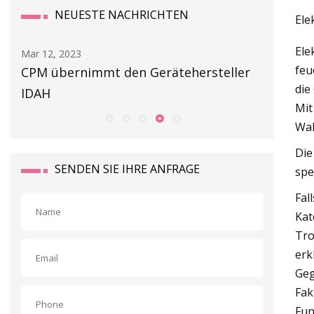
NEUESTE NACHRICHTEN
Ele
Ele
Mar 14, 2023
Mar 06, 20
feu
er
Gefahr der Ausrüstung
Doppelk
die
mit Klu
Mit
Wah
Die
SENDEN SIE IHRE ANFRAGE
spe
Fal
Kat
Tro
erk
Geg
Fak
Fun