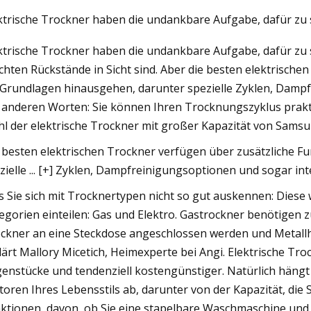
ktrische Trockner haben die undankbare Aufgabe, dafür zu
ktrische Trockner haben die undankbare Aufgabe, dafür zu s
23
chten Rückstände in Sicht sind. Aber die besten elektrische
egel-Rotationsvakuumtrockner
 Grundlagen hinausgehen, darunter spezielle Zyklen, Dampf
mpenbrechereinheiten
 anderen Worten: Sie können Ihren Trocknungszyklus praktis
l der elektrische Trockner mit großer Kapazität von Samsun
 besten elektrischen Trockner verfügen über zusätzliche F
zielle ... [+] Zyklen, Dampfreinigungsoptionen und sogar int
ls Sie sich mit Trocknertypen nicht so gut auskennen: Diese 
egorien einteilen: Gas und Elektro. Gastrockner benötigen 
ckner an eine Steckdose angeschlossen werden und Metallh
lärt Mallory Micetich, Heimexperte bei Angi. Elektrische Tro
enstücke und tendenziell kostengünstiger. Natürlich hängt 
toren Ihres Lebensstils ab, darunter von der Kapazität, die
ktionen, davon, ob Sie eine stapelbare Waschmaschine und