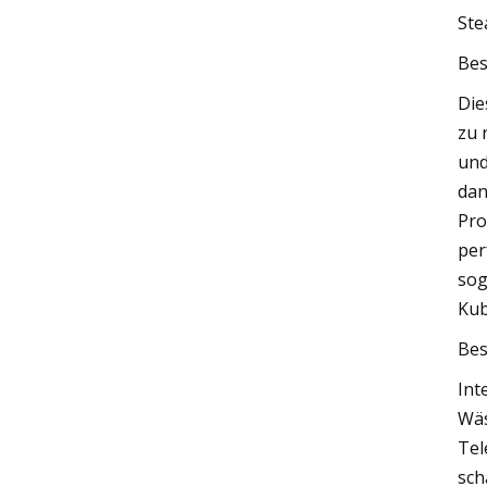
Ste
Bes
Die
zu 
und
dan
Pro
per
sog
Kub
Bes
Int
Wäs
Tel
sch