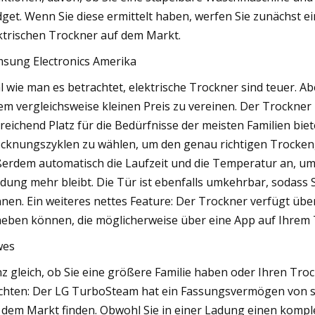
get. Wenn Sie diese ermittelt haben, werfen Sie zunächst ei
ktrischen Trockner auf dem Markt.
sung Electronics Amerika
l wie man es betrachtet, elektrische Trockner sind teuer. A
em vergleichsweise kleinen Preis zu vereinen. Der Trockne
reichend Platz für die Bedürfnisse der meisten Familien biete
cknungszyklen zu wählen, um den genau richtigen Trockeng
erdem automatisch die Laufzeit und die Temperatur an, um s
idung mehr bleibt. Die Tür ist ebenfalls umkehrbar, sodass
nen. Ein weiteres nettes Feature: Der Trockner verfügt über
eben können, die möglicherweise über eine App auf Ihrem 
wes
z gleich, ob Sie eine größere Familie haben oder Ihren Tro
hten: Der LG TurboSteam hat ein Fassungsvermögen von satt
 dem Markt finden. Obwohl Sie in einer Ladung einen komp