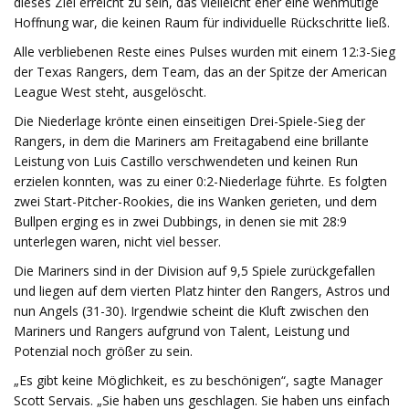
dieses Ziel erreicht zu sein, das vielleicht eher eine wehmütige
Hoffnung war, die keinen Raum für individuelle Rückschritte ließ.
Alle verbliebenen Reste eines Pulses wurden mit einem 12:3-Sieg
der Texas Rangers, dem Team, das an der Spitze der American
League West steht, ausgelöscht.
Die Niederlage krönte einen einseitigen Drei-Spiele-Sieg der
Rangers, in dem die Mariners am Freitagabend eine brillante
Leistung von Luis Castillo verschwendeten und keinen Run
erzielen konnten, was zu einer 0:2-Niederlage führte. Es folgten
zwei Start-Pitcher-Rookies, die ins Wanken gerieten, und dem
Bullpen erging es in zwei Dubbings, in denen sie mit 28:9
unterlegen waren, nicht viel besser.
Die Mariners sind in der Division auf 9,5 Spiele zurückgefallen
und liegen auf dem vierten Platz hinter den Rangers, Astros und
nun Angels (31-30). Irgendwie scheint die Kluft zwischen den
Mariners und Rangers aufgrund von Talent, Leistung und
Potenzial noch größer zu sein.
„Es gibt keine Möglichkeit, es zu beschönigen“, sagte Manager
Scott Servais. „Sie haben uns geschlagen. Sie haben uns einfach