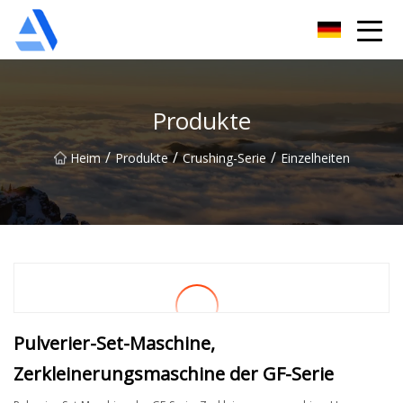
Shanghai Orange Tree Co., Ltd
Produkte
/
/
/
Heim
Produkte
Crushing-Serie
Einzelheiten
Pulverier-Set-Maschine,
Zerkleinerungsmaschine der GF-Serie