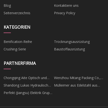
Blog
Kontaktiere uns
Seitenverzeichnis
Privacy Policy
KATEGORIEN
Benification-Reihe
Trocknungsausrüstung
Crushing-Serie
Baustoffausrüstung
PARTNERFIRMA
Chongqing Aite Optisch und
Wenzhou Mitang Packing Co.,
Elektronik Co., GmbH.
Ltd
Shandong Lukas Hydraulisch
Mülleimer aus Edelstahl aus
Technologie Co., Ltd
China
Perfekt (Jiangsu) Elektrik Gruppe
Co., Ltd.