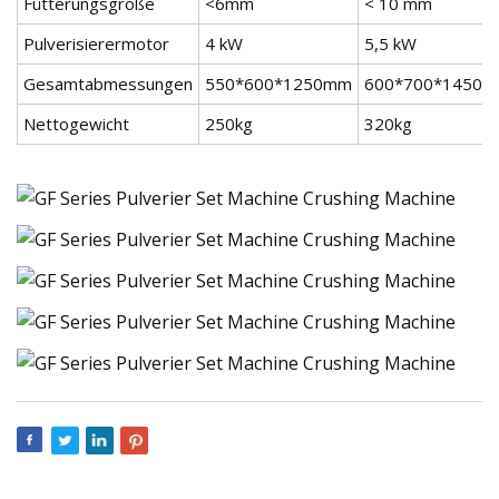
Fütterungsgröße
<6mm
< 10 mm
Pulverisierermotor
4 kW
5,5 kW
Gesamtabmessungen
550*600*1250mm
600*700*1450
Nettogewicht
250kg
320kg