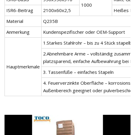
1000
ISR6-Beitrag
2100x60x2,5
Heißes M
Material
Q235B
Anmerkung
Kundenspezifischer oder OEM-Support
1.Starkes Stahlrohr – bis zu 4 Stück stapelba
2.Abnehmbare Arme – vollständig zusammen
platzsparend, einfache Aufbewahrung bei N
Hauptmerkmale
3. Tassenfüße – einfaches Stapeln
4. Feuerverzinkte Oberfläche – korrosionsbe
Außenbereich geeignet oder pulverbeschich