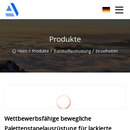
Shanghai Orange Tree Co., Ltd
Produkte
/
/
/
Heim
Produkte
Baustoffausrüstung
Einzelheiten
Wettbewerbsfähige bewegliche
Palettenstapelausrüstung für lackierte