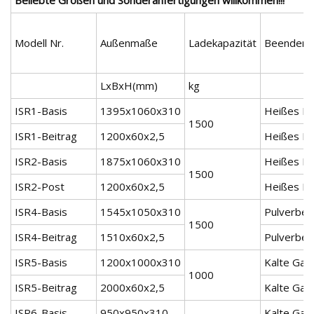
Modell Nr.
Außenmaße
Ladekapazität
Beenden
LxBxH(mm)
kg
ISR1-Basis
1395x1060x310
Heißes M
1500
ISR1-Beitrag
1200x60x2,5
Heißes M
ISR2-Basis
1875x1060x310
Heißes M
1500
ISR2-Post
1200x60x2,5
Heißes M
ISR4-Basis
1545x1050x310
Pulverbes
1500
ISR4-Beitrag
1510x60x2,5
Pulverbes
ISR5-Basis
1200x1000x310
Kalte Gal
1000
ISR5-Beitrag
2000x60x2,5
Kalte Gal
ISR6-Basis
950x950x310
Kalte Gal