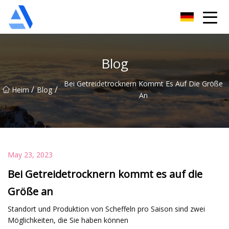
Shanghai Orange Tree Co., Ltd
Blog
Bei Getreidetrocknern Kommt Es Auf Die Größe
/
/
Heim
Blog
An
May 23, 2023
Bei Getreidetrocknern kommt es auf die
Größe an
Standort und Produktion von Scheffeln pro Saison sind zwei
Möglichkeiten, die Sie haben können