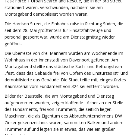
Task Force 1 Urban Search and Rescue, die in der 3rd Street
stationiert waren, verschwunden, nachdem sie am
Montagabend demobilisiert worden waren.
Die Harrison Street, die Einbahnstraße in Richtung Süden, die
seit dem 28. Mai größtenteils für Einsatzfahrzeuge und -
personal gesperrt war, wurde am Dienstagmittag wieder
geöffnet.
Die Überreste von drei Männern wurden am Wochenende im
Wohnhaus in der Innenstadt von Davenport gefunden. Am
Montagabend stellte das städtische Such- und Rettungsteam
„fest, dass das Gebäude frei von Opfern des Einsturzes ist“ und
demobilisierte das Gebäude. Die Stadt teilte mit, eingestürztes
Baumaterial vom Fundament von 324 sei entfernt worden.
Bilder der Baustelle, die am Montagabend und Dienstag
aufgenommen wurden, zeigen klaffende Löcher an der Stelle
des Fundaments, frei von Trümmern, die seitlich liegen.
Maschinen, die als Eigentum des Abbruchunternehmens DW
Zinser gekennzeichnet waren, sammelten Balken und andere
Trümmer auf und legten sie in etwas, das wie ein großer