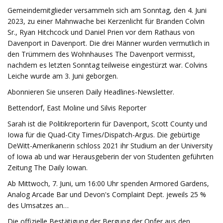
Gemeindemitglieder versammeln sich am Sonntag, den 4. Juni
2023, zu einer Mahnwache bei Kerzenlicht für Branden Colvin
Sr., Ryan Hitchcock und Daniel Prien vor dem Rathaus von
Davenport in Davenport. Die drei Männer wurden vermutlich in
den Trümmern des Wohnhauses The Davenport vermisst,
nachdem es letzten Sonntag teilweise eingestürzt war. Colvins
Leiche wurde am 3. Juni geborgen.
Abonnieren Sie unseren Daily Headlines-Newsletter.
Bettendorf, East Moline und Silvis Reporter
Sarah ist die Politikreporterin für Davenport, Scott County und
Iowa für die Quad-City Times/Dispatch-Argus. Die gebürtige
DeWitt-Amerikanerin schloss 2021 ihr Studium an der University
of Iowa ab und war Herausgeberin der von Studenten geführten
Zeitung The Daily Iowan.
Ab Mittwoch, 7. Juni, um 16:00 Uhr spenden Armored Gardens,
Analog Arcade Bar und Devon's Complaint Dept. jeweils 25 %
des Umsatzes an…
Die offizielle Bestätigung der Bergung der Opfer aus den