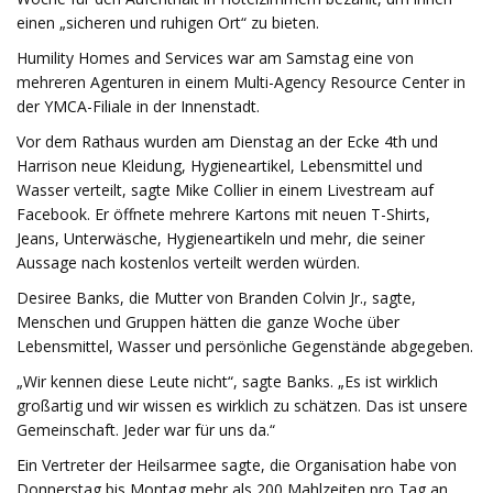
einen „sicheren und ruhigen Ort“ zu bieten.
Humility Homes and Services war am Samstag eine von
mehreren Agenturen in einem Multi-Agency Resource Center in
der YMCA-Filiale in der Innenstadt.
Vor dem Rathaus wurden am Dienstag an der Ecke 4th und
Harrison neue Kleidung, Hygieneartikel, Lebensmittel und
Wasser verteilt, sagte Mike Collier in einem Livestream auf
Facebook. Er öffnete mehrere Kartons mit neuen T-Shirts,
Jeans, Unterwäsche, Hygieneartikeln und mehr, die seiner
Aussage nach kostenlos verteilt werden würden.
Desiree Banks, die Mutter von Branden Colvin Jr., sagte,
Menschen und Gruppen hätten die ganze Woche über
Lebensmittel, Wasser und persönliche Gegenstände abgegeben.
„Wir kennen diese Leute nicht“, sagte Banks. „Es ist wirklich
großartig und wir wissen es wirklich zu schätzen. Das ist unsere
Gemeinschaft. Jeder war für uns da.“
Ein Vertreter der Heilsarmee sagte, die Organisation habe von
Donnerstag bis Montag mehr als 200 Mahlzeiten pro Tag an