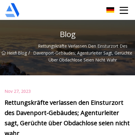
Shanghai Orange Tree Co., Ltd
Blog
Rettungskräfte Verlassen Den Einsturzort Des
/
/
Heim
Blog
Davenport-Gebäudes; Agenturleiter Sagt, Gerüchte
Über Obdachlose Seien Nicht Wahr
Nov 27, 2023
Rettungskräfte verlassen den Einsturzort
des Davenport-Gebäudes; Agenturleiter
sagt, Gerüchte über Obdachlose seien nicht
wahr