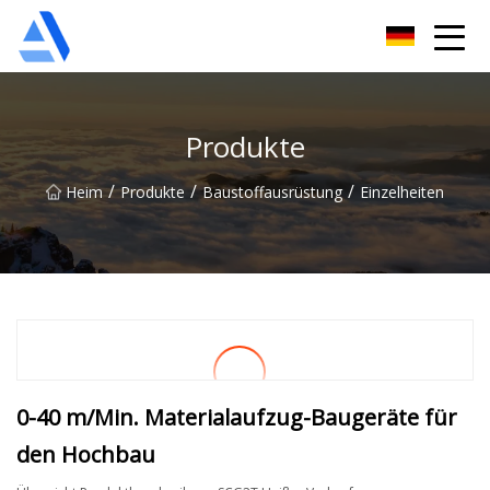
Shanghai Orange Tree Co., Ltd
Produkte
/
/
/
Heim
Produkte
Baustoffausrüstung
Einzelheiten
0-40 m/Min. Materialaufzug-Baugeräte für
den Hochbau