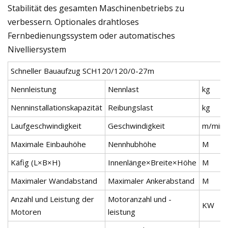
Stabilität des gesamten Maschinenbetriebs zu
verbessern. Optionales drahtloses
Fernbedienungssystem oder automatisches
Nivelliersystem
Schneller Bauaufzug SCH120/120/0-27m
Nennleistung
Nennlast
kg
Nenninstallationskapazität
Reibungslast
kg
Laufgeschwindigkeit
Geschwindigkeit
m/min
Maximale Einbauhöhe
Nennhubhöhe
M
Käfig (L×B×H)
Innenlänge×Breite×Höhe
M
Maximaler Wandabstand
Maximaler Ankerabstand
M
Anzahl und Leistung der
Motoranzahl und -
KW
Motoren
leistung