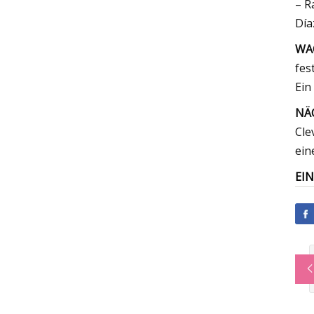
– R
Día
WA
fes
Ein
NÄ
Cle
ein
EIN