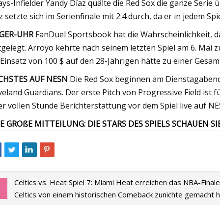
ays-Infielder Yandy Díaz quälte die Red Sox die ganze Serie ü
z setzte sich im Serienfinale mit 2:4 durch, da er in jedem Spi
GER-UHR
FanDuel Sportsbook hat die Wahrscheinlichkeit, da
tgelegt. Arroyo kehrte nach seinem letzten Spiel am 6. Mai
 Einsatz von 100 $ auf den 28-Jährigen hätte zu einer Gesa
CHSTES AUF NESN
Die Red Sox beginnen am Dienstagabend 
veland Guardians. Der erste Pitch von Progressive Field ist 
er vollen Stunde Berichterstattung vor dem Spiel live auf N
E GROßE MITTEILUNG: DIE STARS DES SPIELS SCHAUEN S
Celtics vs. Heat Spiel 7: Miami Heat erreichen das NBA-Fina
Celtics von einem historischen Comeback zunichte gemacht 