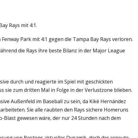
ay Rays mit 4:1.
ckner
 Fenway Park mit 4:1 gegen die Tampa Bay Rays verloren.
während die Rays ihre beste Bilanz in der Major League
sive durch und reagierte im Spiel mit geschickten
s sie zum dritten Mal in Folge in der Verlustzone blieben.
nsive Außenfeld im Baseball zu sein, da Kiké Hernández
rbeiteten. Sie alle raubten den Rays sichere Homeruns
o-Blast gewesen wäre, der nur 24 Stunden nach dem
erung von Bostons aktueller Dynamik, doch der erneute