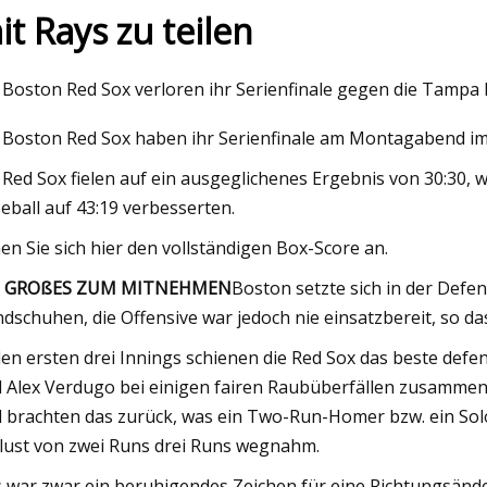
it Rays zu teilen
Mar 06, 2023
 Boston Red Sox verloren ihr Serienfinale gegen die Tampa B
g
Doppelkegel-Rotationsvakuumtro
 Boston Red Sox haben ihr Serienfinale am Montagabend im
mit Klumpenbrechereinheiten
 Red Sox fielen auf ein ausgeglichenes Ergebnis von 30:30, 
eball auf 43:19 verbesserten.
en Sie sich hier den vollständigen Box-Score an.
N GROßES ZUM MITNEHMEN
Boston setzte sich in der Defen
dschuhen, die Offensive war jedoch nie einsatzbereit, so das
den ersten drei Innings schienen die Red Sox das beste defe
 Alex Verdugo bei einigen fairen Raubüberfällen zusammena
 brachten das zurück, was ein Two-Run-Homer bzw. ein Sol
lust von zwei Runs drei Runs wegnahm.
 war zwar ein beruhigendes Zeichen für eine Richtungsänd