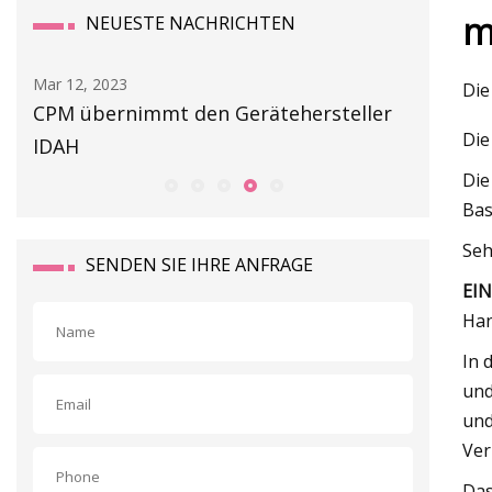
m
NEUESTE NACHRICHTEN
Mar 14, 2023
Die
immt den Gerätehersteller
Gefahr der Ausrüstun
Die
Die
Bas
Seh
SENDEN SIE IHRE ANFRAGE
EI
Han
In 
und
und
Ver
Das