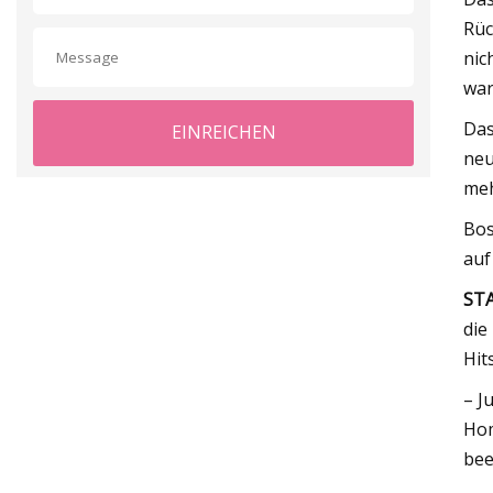
Rüc
nic
war
Das
EINREICHEN
neu
meh
Bos
auf
STA
die
Hit
– J
Hom
bee