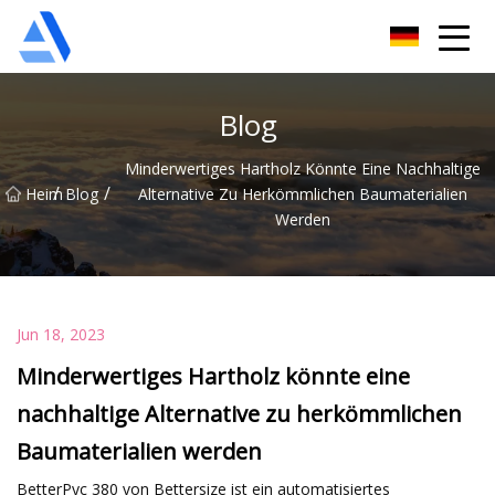
Shanghai Orange Tree Co., Ltd
Blog
Minderwertiges Hartholz Könnte Eine Nachhaltige
/
/
Heim
Blog
Alternative Zu Herkömmlichen Baumaterialien
Werden
Jun 18, 2023
Minderwertiges Hartholz könnte eine
nachhaltige Alternative zu herkömmlichen
Baumaterialien werden
BetterPyc 380 von Bettersize ist ein automatisiertes