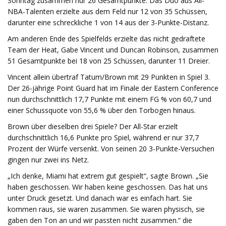
Sonntag zusammen nur 26 Gesamtpunkte. Das Duo aus All-
NBA-Talenten erzielte aus dem Feld nur 12 von 35 Schüssen,
darunter eine schreckliche 1 von 14 aus der 3-Punkte-Distanz.
Am anderen Ende des Spielfelds erzielte das nicht gedraftete
Team der Heat, Gabe Vincent und Duncan Robinson, zusammen
51 Gesamtpunkte bei 18 von 25 Schüssen, darunter 11 Dreier.
Vincent allein übertraf Tatum/Brown mit 29 Punkten in Spiel 3.
Der 26-jährige Point Guard hat im Finale der Eastern Conference
nun durchschnittlich 17,7 Punkte mit einem FG % von 60,7 und
einer Schussquote von 55,6 % über den Torbogen hinaus.
Brown über dieselben drei Spiele? Der All-Star erzielt
durchschnittlich 16,6 Punkte pro Spiel, während er nur 37,7
Prozent der Würfe versenkt. Von seinen 20 3-Punkte-Versuchen
gingen nur zwei ins Netz.
„Ich denke, Miami hat extrem gut gespielt“, sagte Brown. „Sie
haben geschossen. Wir haben keine geschossen. Das hat uns
unter Druck gesetzt. Und danach war es einfach hart. Sie
kommen raus, sie waren zusammen. Sie waren physisch, sie
gaben den Ton an und wir passten nicht zusammen.“ die