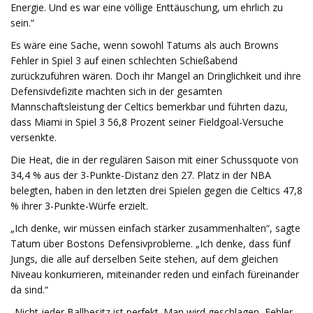
Energie. Und es war eine völlige Enttäuschung, um ehrlich zu
sein.“
Es wäre eine Sache, wenn sowohl Tatums als auch Browns
Fehler in Spiel 3 auf einen schlechten Schießabend
zurückzuführen wären. Doch ihr Mangel an Dringlichkeit und ihre
Defensivdefizite machten sich in der gesamten
Mannschaftsleistung der Celtics bemerkbar und führten dazu,
dass Miami in Spiel 3 56,8 Prozent seiner Fieldgoal-Versuche
versenkte.
Die Heat, die in der regulären Saison mit einer Schussquote von
34,4 % aus der 3-Punkte-Distanz den 27. Platz in der NBA
belegten, haben in den letzten drei Spielen gegen die Celtics 47,8
% ihrer 3-Punkte-Würfe erzielt.
„Ich denke, wir müssen einfach stärker zusammenhalten“, sagte
Tatum über Bostons Defensivprobleme. „Ich denke, dass fünf
Jungs, die alle auf derselben Seite stehen, auf dem gleichen
Niveau konkurrieren, miteinander reden und einfach füreinander
da sind.“
„Nicht jeder Ballbesitz ist perfekt. Man wird geschlagen, Fehler