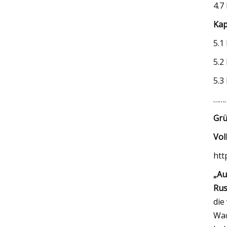
4.7
Kap
5.1
5.2
5.3
………
Grü
Vol
htt
„Au
Rus
die
Wac