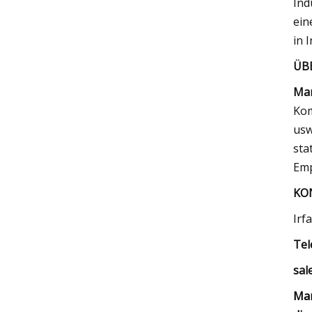
Ind
ein
in 
ÜB
Mar
Kom
usw
sta
Emp
KO
Irf
Tel
sal
Mar