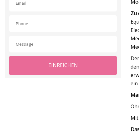
Mo
Zu 
Equ
Ele
Mec
Mec
Der
EINREICHEN
den
erw
ein
Mar
Ohn
Mit
Das