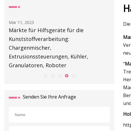
H
Mar 13, 2023
Mar 05, 20
Die
NJM bringt Dara Coolvacuum Freeze auf
4 Möglic
Mar
den Markt
Getreid
Ver
neu
"
Ma
Tre
Her
Mar
Ber
Senden Sie Ihre Anfrage
und
Hol
htt