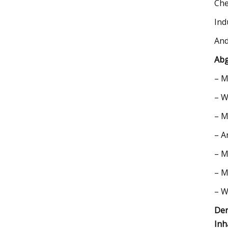
Che
Ind
And
Abg
– M
– W
– M
– A
– M
– M
– W
Der
Inh