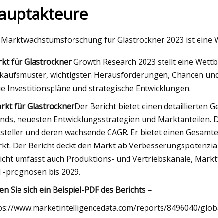
auptakteure
23
 Marktwachstumsforschung für Glastrockner 2023 ist eine
hkeiten, die Kosten für die
kt für Glastrockner
Growth Research 2023 stellt eine Wettb
etrocknung zu senken
kaufsmuster, wichtigsten Herausforderungen, Chancen und
e Investitionspläne und strategische Entwicklungen.
rkt für Glastrockner
Der Bericht bietet einen detaillierte
nds, neuesten Entwicklungsstrategien und Marktanteilen. D
steller und deren wachsende CAGR. Er bietet einen Gesamtein
kt. Der Bericht deckt den Markt ab Verbesserungspotenzial
icht umfasst auch Produktions- und Vertriebskanäle, Mark
 -prognosen bis 2029.
en Sie sich ein Beispiel-PDF des Berichts –
ps://www.marketintelligencedata.com/reports/8496040/globa