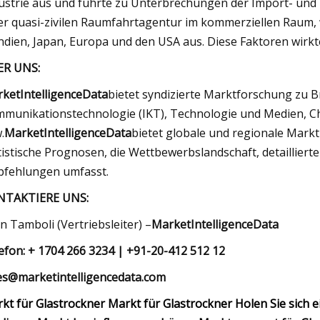
ustrie aus und führte zu Unterbrechungen der Import- un
er quasi-zivilen Raumfahrtagentur im kommerziellen Raum, w
Indien, Japan, Europa und den USA aus. Diese Faktoren wirk
ER UNS:
ketIntelligenceData
bietet syndizierte Marktforschung zu 
munikationstechnologie (IKT), Technologie und Medien, Che
.
MarketIntelligenceData
bietet globale und regionale Mark
tistische Prognosen, die Wettbewerbslandschaft, detaillier
fehlungen umfasst.
NTAKTIERE UNS:
an Tamboli (Vertriebsleiter) –
MarketIntelligenceData
efon: + 1704 266 3234 | +91-20-412 512 12
es@marketintelligencedata.com
kt für Glastrockner Markt für Glastrockner Holen Sie sich 