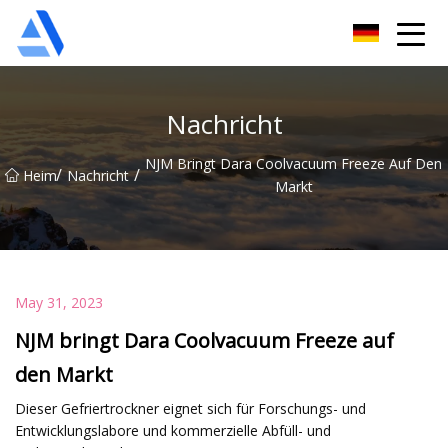
Shanghai Orange Tree Co., Ltd
Nachricht
NJM Bringt Dara Coolvacuum Freeze Auf Den
/
/
Heim
Nachricht
Markt
May 31, 2023
NJM bringt Dara Coolvacuum Freeze auf
den Markt
Dieser Gefriertrockner eignet sich für Forschungs- und
Entwicklungslabore und kommerzielle Abfüll- und