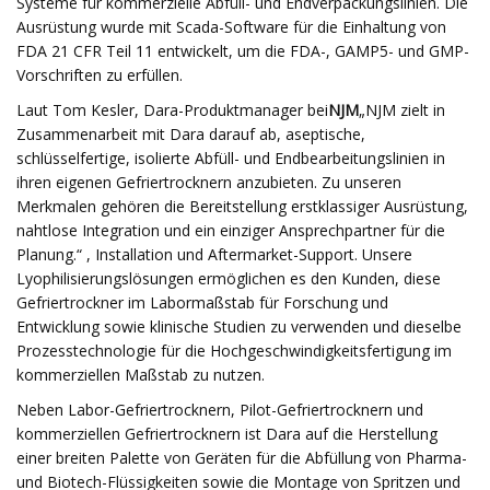
Systeme für kommerzielle Abfüll- und Endverpackungslinien. Die
Ausrüstung wurde mit Scada-Software für die Einhaltung von
FDA 21 CFR Teil 11 entwickelt, um die FDA-, GAMP5- und GMP-
Vorschriften zu erfüllen.
Laut Tom Kesler, Dara-Produktmanager bei
NJM
„NJM zielt in
Zusammenarbeit mit Dara darauf ab, aseptische,
schlüsselfertige, isolierte Abfüll- und Endbearbeitungslinien in
ihren eigenen Gefriertrocknern anzubieten. Zu unseren
Merkmalen gehören die Bereitstellung erstklassiger Ausrüstung,
nahtlose Integration und ein einziger Ansprechpartner für die
Planung.“ , Installation und Aftermarket-Support. Unsere
Lyophilisierungslösungen ermöglichen es den Kunden, diese
Gefriertrockner im Labormaßstab für Forschung und
Entwicklung sowie klinische Studien zu verwenden und dieselbe
Prozesstechnologie für die Hochgeschwindigkeitsfertigung im
kommerziellen Maßstab zu nutzen.
Neben Labor-Gefriertrocknern, Pilot-Gefriertrocknern und
kommerziellen Gefriertrocknern ist Dara auf die Herstellung
einer breiten Palette von Geräten für die Abfüllung von Pharma-
und Biotech-Flüssigkeiten sowie die Montage von Spritzen und