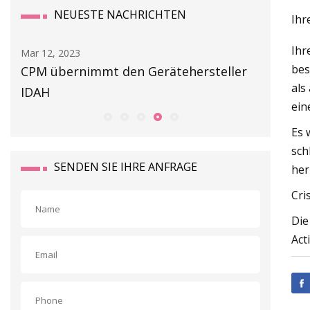
NEUESTE NACHRICHTEN
Ihr
Ihr
Mar 12, 2023
Mar 14, 20
bes
CPM übernimmt den Gerätehersteller
Gefahr 
als
IDAH
ein
Es 
sch
SENDEN SIE IHRE ANFRAGE
her
Cri
Die
Act