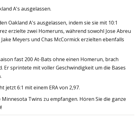
land A's ausgelassen.
n Oakland A's ausgelassen, indem sie sie mit 10:1
arez erzielte zwei Homeruns, während sowohl Jose Abreu
ionsvakuumtrockner
n. Jake Meyers und Chas McCormick erzielten ebenfalls
einheiten
 Saison fast 200 At-Bats ohne einen Homerun, brach
ld. Er sprintete mit voller Geschwindigkeit um die Bases
.
ht jetzt 6:1 mit einem ERA von 2,97.
e Minnesota Twins zu empfangen. Hören Sie die ganze
!