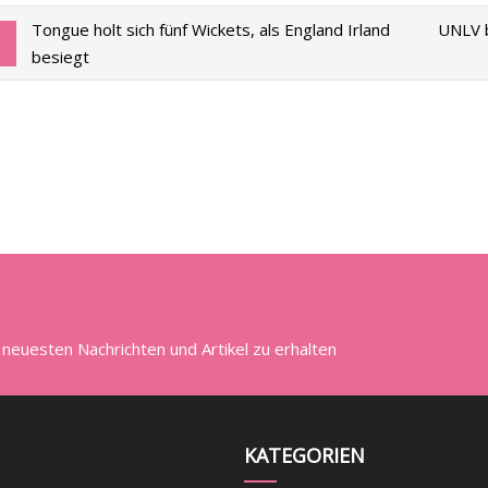
Tongue holt sich fünf Wickets, als England Irland
UNLV b
besiegt
 neuesten Nachrichten und Artikel zu erhalten
KATEGORIEN