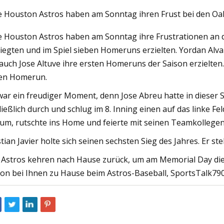
e Houston Astros haben am Sonntag ihren Frust bei den Oak
e Houston Astros haben am Sonntag ihre Frustrationen an de
23
Mar 06, 2023
iegten und im Spiel sieben Homeruns erzielten. Yordan Alv
der Ausrüstung
Doppelkegel-Rotat
 auch Jose Altuve ihre ersten Homeruns der Saison erzielte
mit Klumpenbrecher
en Homerun.
war ein freudiger Moment, denn Jose Abreu hatte in dieser
ließlich durch und schlug im 8. Inning einen auf das linke Fe
um, rutschte ins Home und feierte mit seinen Teamkollegen
stian Javier holte sich seinen sechsten Sieg des Jahres. Er ste
 Astros kehren nach Hause zurück, um am Memorial Day di
ion bei Ihnen zu Hause beim Astros-Baseball, SportsTalk790