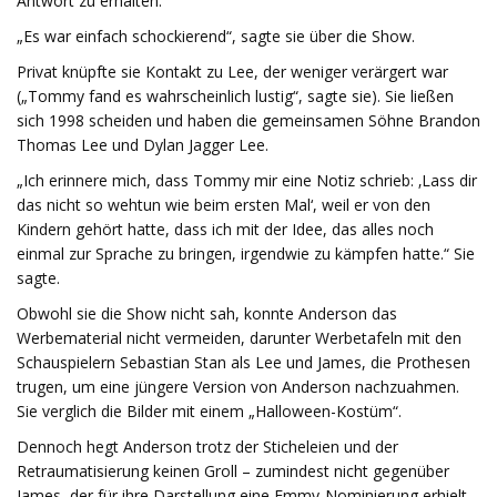
Antwort zu erhalten.
„Es war einfach schockierend“, sagte sie über die Show.
Privat knüpfte sie Kontakt zu Lee, der weniger verärgert war
(„Tommy fand es wahrscheinlich lustig“, sagte sie). Sie ließen
sich 1998 scheiden und haben die gemeinsamen Söhne Brandon
Thomas Lee und Dylan Jagger Lee.
„Ich erinnere mich, dass Tommy mir eine Notiz schrieb: ‚Lass dir
das nicht so wehtun wie beim ersten Mal‘, weil er von den
Kindern gehört hatte, dass ich mit der Idee, das alles noch
einmal zur Sprache zu bringen, irgendwie zu kämpfen hatte.“ Sie
sagte.
Obwohl sie die Show nicht sah, konnte Anderson das
Werbematerial nicht vermeiden, darunter Werbetafeln mit den
Schauspielern Sebastian Stan als Lee und James, die Prothesen
trugen, um eine jüngere Version von Anderson nachzuahmen.
Sie verglich die Bilder mit einem „Halloween-Kostüm“.
Dennoch hegt Anderson trotz der Sticheleien und der
Retraumatisierung keinen Groll – zumindest nicht gegenüber
James, der für ihre Darstellung eine Emmy-Nominierung erhielt.